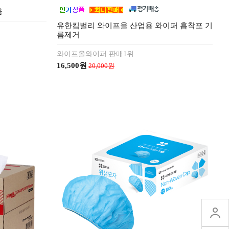
음
유한킴벌리 와이프올 산업용 와이퍼 흡착포 기
름제거
와이프올와이퍼 판매1위
16,500원
20,000원