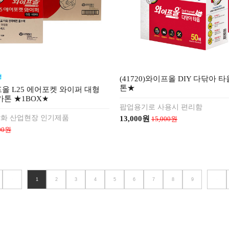
(41720)와이프올 DIY 다닦아 
톤★
이프올 L25 에어포켓 와이퍼 대형
6카톤 ★1BOX★
팝업용기로 사용시 편리함
강화 산업현장 인기제품
13,000원
15,000원
000원
1
2
3
4
5
6
7
8
9
<
>