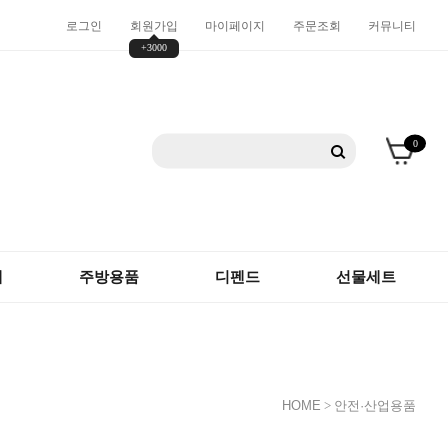
로그인
회원가입
마이페이지
주문조회
커뮤니티
+3000
0
재
주방용품
디펜드
선물세트
HOME
>
안전·산업용품