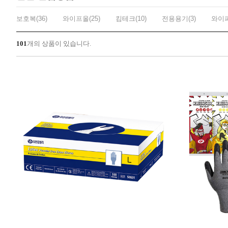
보호복(36)
와이프올(25)
킴테크(10)
전용용기(3)
와이퍼
101
개의 상품이 있습니다.