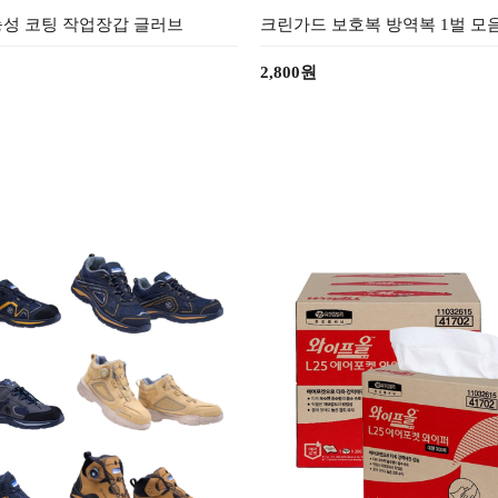
성 코팅 작업장갑 글러브
크린가드 보호복 방역복 1벌 모
2,800원