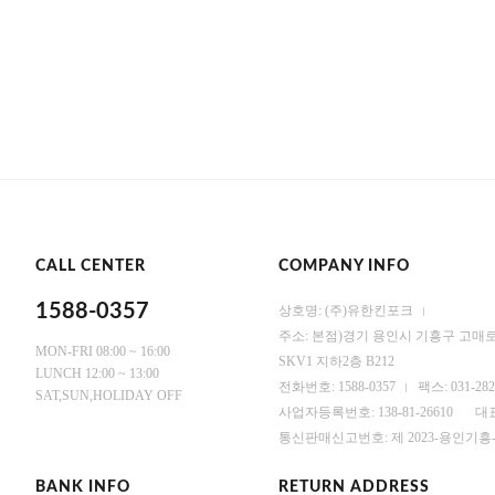
CALL CENTER
COMPANY INFO
1588-0357
상호명: (주)유한킨포크
주소: 본점)경기 용인시 기흥구 고매로 
MON-FRI 08:00 ~ 16:00
SKV1 지하2층 B212
LUNCH 12:00 ~ 13:00
전화번호: 1588-0357
팩스: 031-282
SAT,SUN,HOLIDAY OFF
사업자등록번호: 138-81-26610
대
통신판매신고번호: 제 2023-용인기흥-
BANK INFO
RETURN ADDRESS