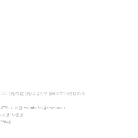
220 안양지점)안양시 동안구 엘에스로116번길 25-32
-8753
메일: yuhankinfolk@naver.com
표자명 : 박운병
2264호