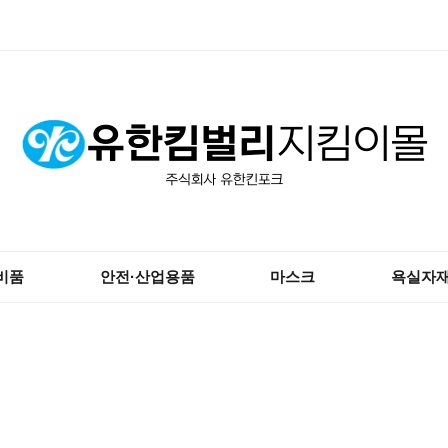
비품
안전·산업용품
마스크
욕실자