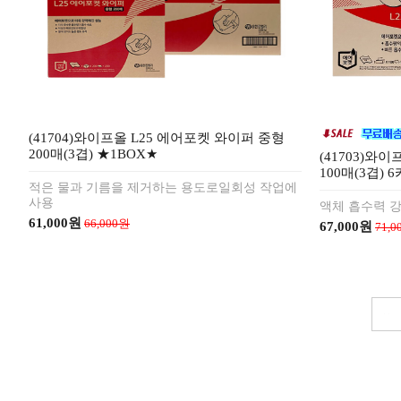
(41704)와이프올 L25 에어포켓 와이퍼 중형
200매(3겹) ★1BOX★
(41703)와
100매(3겹) 
적은 물과 기름을 제거하는 용도로일회성 작업에
사용
액체 흡수력 
61,000원
66,000원
67,000원
71,