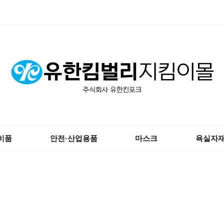
비품
안전·산업용품
마스크
욕실자