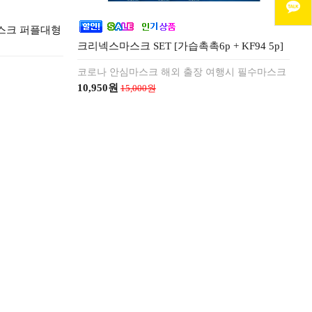
마스크 퍼플대형
크리넥스마스크 SET [가습촉촉6p + KF94 5p]
코로나 안심마스크 해외 출장 여행시 필수마스크
10,950원
15,000원