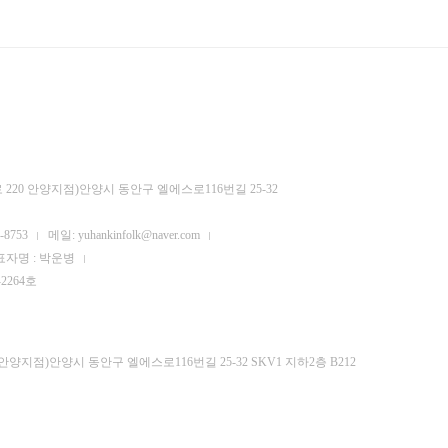
220 안양지점)안양시 동안구 엘에스로116번길 25-32
-8753
메일: yuhankinfolk@naver.com
표자명 : 박운병
2264호
양지점)안양시 동안구 엘에스로116번길 25-32 SKV1 지하2층 B212