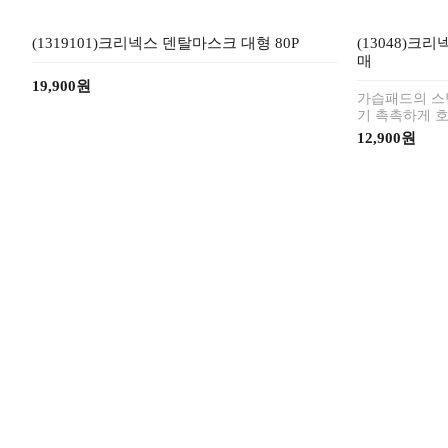
(1319101)크리넥스 덴탈마스크 대형 80P
(13048)크리
매
19,900원
가습패드의 스
기 촉촉하게 
12,900원