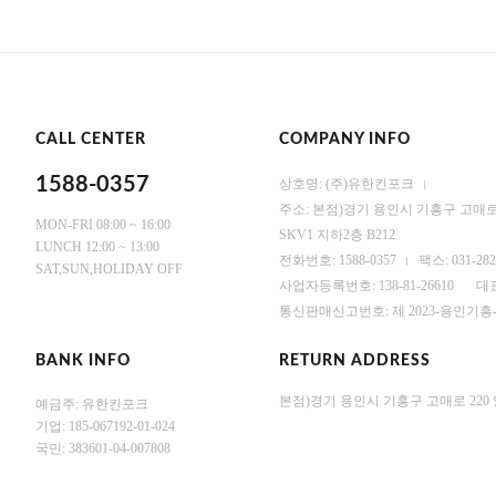
CALL CENTER
COMPANY INFO
1588-0357
상호명: (주)유한킨포크
주소: 본점)경기 용인시 기흥구 고매로 
MON-FRI 08:00 ~ 16:00
SKV1 지하2층 B212
LUNCH 12:00 ~ 13:00
전화번호: 1588-0357
팩스: 031-282
SAT,SUN,HOLIDAY OFF
사업자등록번호: 138-81-26610
대
통신판매신고번호: 제 2023-용인기흥-
BANK INFO
RETURN ADDRESS
본점)경기 용인시 기흥구 고매로 220 안
예금주: 유한킨포크
기업: 185-067192-01-024
국민: 383601-04-007808