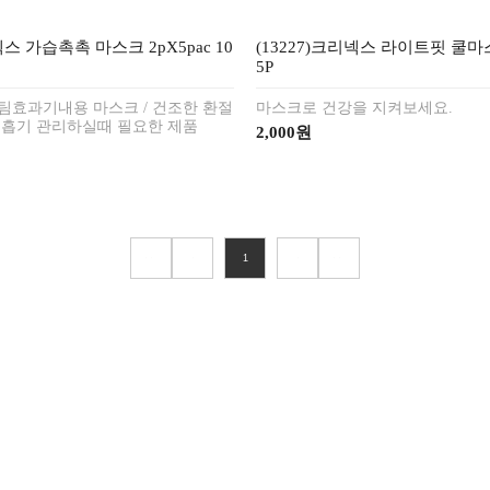
넥스 가습촉촉 마스크 2pX5pac 10
(13227)크리넥스 라이트핏 쿨
5P
팀효과기내용 마스크 / 건조한 환절
마스크로 건강을 지켜보세요.
호흡기 관리하실때 필요한 제품
2,000원
1
<
>