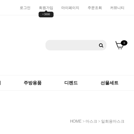
로그인
회원가입
마이페이지
주문조회
커뮤니티
+3000
0
재
주방용품
디펜드
선물세트
HOME
>
마스크
>
일회용마스크