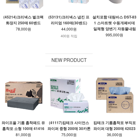
(45214)크리넥스 벌크팩
(53131)크리넥스 냅킨 프
설치포함 대림바스 DST-83
화장지 250매 60밴드
리미엄 160매(30밴드)
1 스마트렛 수동개폐비데
일체형 양변기 자동물내림
78,000원
44,000원
995,000원
400원 적립
NEW PRODUCT
와이프올 기름 흡착패드 유
(41117)킴테크 사이언스
킴테크 기름흡착포 부직포
흡착포 소형 100매 41416
와이퍼 중형 200매 30카톤
와이퍼 대형 200매 42023
81,000원
75,000원
36,000원