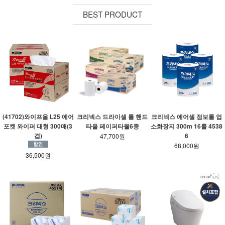
BEST PRODUCT
(41702)와이프올 L25 에어
크리넥스 드라이셀 롤 핸드
크리넥스 에어셀 점보롤 업
포켓 와이퍼 대형 300매(3
타올 페이퍼타월6종
소화장지 300m 16롤 4538
겹)
6
47,700원
68,000원
36,500원