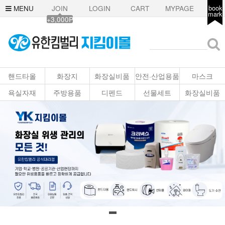
MENU
JOIN
LOGIN
CART
MYPAGE
book
mark
+3,000P
핸드타올
화장지
화장실비품
안전·산업용품
마스크
욕실자재
주방용품
디펜드
선물세트
화장실비품