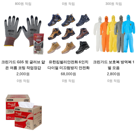
800원 적립
0원 적립
300원 적립
크린가드 G35 핏 글러브 얇
유한킴벌리안전화 6인치
크린가드 보호복 방역복 1
은 여름 코팅 작업장갑
다이얼 미끄럼방지 안전화
벌 모음
2,000원
68,000원
2,800원
0원 적립
0원 적립
0원 적립