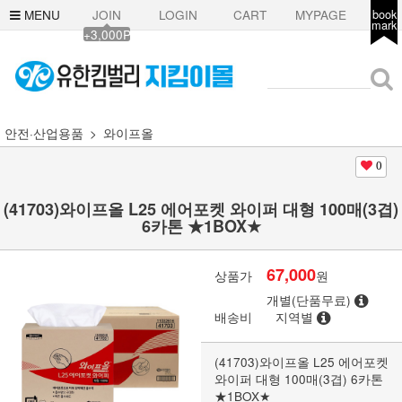
MENU
JOIN
LOGIN
CART
MYPAGE
book
mark
+3,000P
안전·산업용품
와이프올
0
(41703)와이프올 L25 에어포켓 와이퍼 대형 100매(3겹)
6카톤 ★1BOX★
67,000
상품가
원
개별(단품무료)
배송비
지역별
(41703)와이프올 L25 에어포켓
와이퍼 대형 100매(3겹) 6카톤
★1BOX★