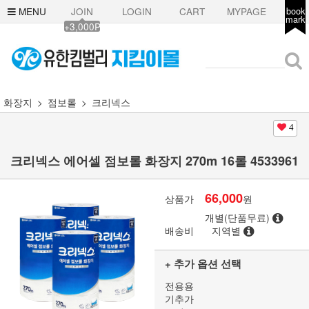
MENU
JOIN
LOGIN
CART
MYPAGE
book
mark
+3,000P
화장지
점보롤
크리넥스
4
크리넥스 에어셀 점보롤 화장지 270m 16롤 4533961
66,000
상품가
원
개별(단품무료)
배송비
지역별
+ 추가 옵션 선택
전용용
기추가