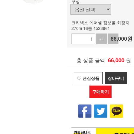
구성
크리넥스 에어셀 점보롤 화장지
270m 16롤 4533961
66,000
원
+1
-1
총 상품 금액
66,000
원
관심상품
장바구니
구매하기