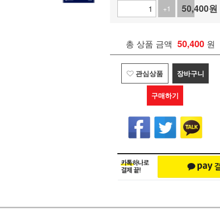
50,400
원
+1
-1
총 상품 금액
50,400
원
관심상품
장바구니
구매하기