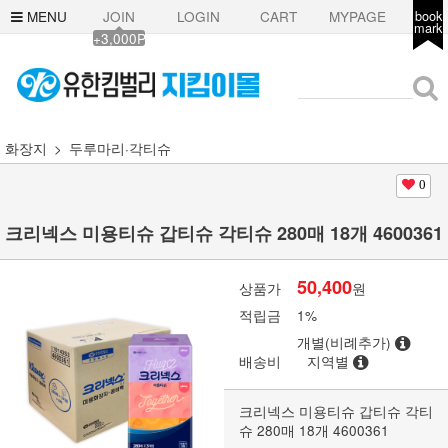
MENU
JOIN
LOGIN
CART
MYPAGE
book
mark
+3,000P
화장지
두루마리·각티슈
0
크리넥스 미용티슈 갑티슈 각티슈 280매 18개 4600361
50,400
상품가
원
적립금
1%
개별(비례추가)
배송비
지역별
크리넥스 미용티슈 갑티슈 각티
슈 280매 18개 4600361