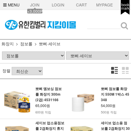
MENU
JOIN
LOGIN
CART
MYPAGE
book
mark
+3,000P
화장지
점보롤
뽀삐·세이브
정렬
뽀삐 엠보싱 점보
뽀삐 점보롤 화장
롤 화장지 300m
지 550M 1박스 45
(2겹) 4531166
348
65,000원
54,000원
600원 적립
500원 적립
세이브 업소용점보
세이브 업소용 점
롤 2겹화장지 휴지
보롤 2겹화장지 30